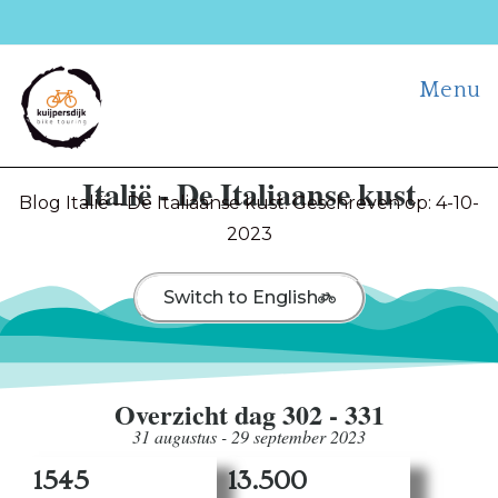
Menu
Italië - De Italiaanse kust
Blog Italië – De Italiaanse kust. Geschreven op: 4-10-
2023
Switch to English
Overzicht dag 302 - 331
31 augustus - 29 september 2023
1545
13.500