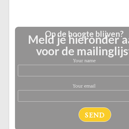
Op de hoogte blijven?
Meld je hieronder 
voor de mailinglijs
Your name
Your email