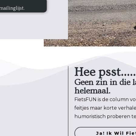
ailinglijst.
Hee psst.....
Geen zin in die
helemaal.
FietsFUN is de column vo
feitjes maar korte verhal
humoristisch proberen te
Ja! Ik Wil Fi