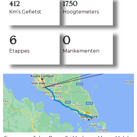
412
1750
Km’s Gefietst
Hoogtemeters
6
0
Etappes
Mankementen