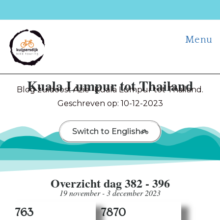
Menu
Kuala Lumpur tot Thailand
Blog zuidoost Azië -Kuala Lumpur tot Thailand.
Geschreven op: 10-12-2023
Switch to English
Overzicht dag 382 - 396
19 november - 3 december 2023
763
7870