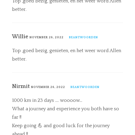
Top ,goed bezig, genieten, en het weer word Allen
better.
Willie
NOVEMBER 26, 2022
BEANTWOORDEN
Top ,goed bezig, genieten, en het weer word Allen
better.
Nirmit
NOVEMBER 26, 2022
BEANTWOORDEN
1000 km in 23 days …. woooow…
What a journey and experience you both have so
far !!
Keep going 💪 and good luck for the journey
ahead !!