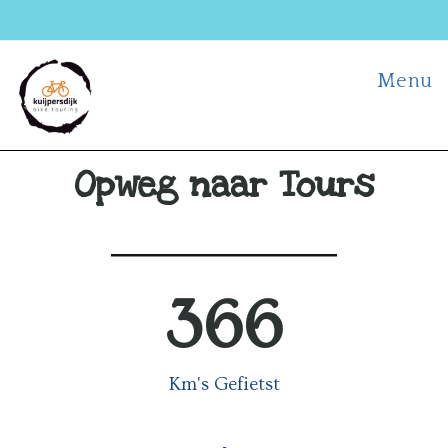
Menu
Opweg naar Tours
366
Km's Gefietst