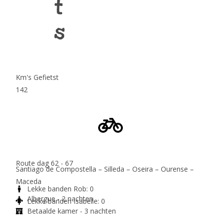
t
s
Km's Gefietst
142
Route dag 62 - 67
Santiago de Compostella – Silleda – Oseira – Ourense –
Maceda
Lekke banden Rob: 0
Albergue - 2 nachten
Lekke banden Isabelle: 0
Betaalde kamer - 3 nachten