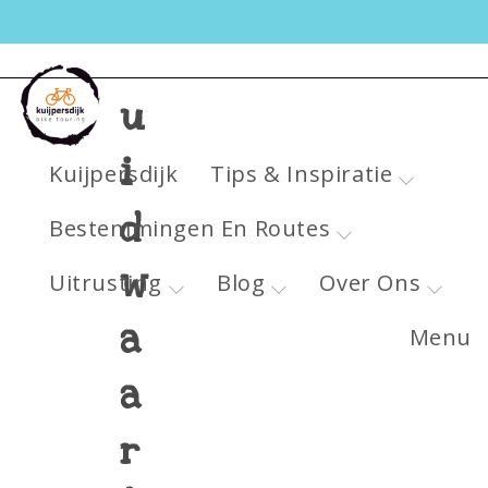
Z
u
i
Kuijpersdijk
Tips & Inspiratie
d
Bestemmingen En Routes
w
Uitrusting
Blog
Over Ons
a
Menu
a
r