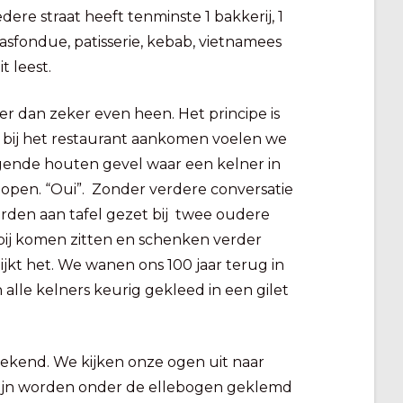
edere straat heeft tenminste 1 bakkerij, 1
aasfondue, patisserie, kebab, vietnamees
t leest.
er dan zeker even heen. Het principe is
e bij het restaurant aankomen voelen we
ogende houten gevel waar een kelner in
 lopen. “Oui”. Zonder verdere conversatie
j worden aan tafel gezet bij twee oudere
bij komen zitten en schenken verder
ijkt het. We wanen ons 100 jaar terug in
 alle kelners keurig gekleed in een gilet
rekend. We kijken onze ogen uit naar
 wijn worden onder de ellebogen geklemd