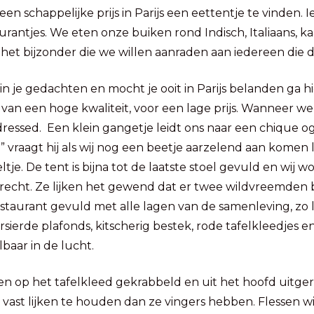
en schappelijke prijs in Parijs een eettentje te vinden. I
aurantjes. We eten onze buiken rond Indisch, Italiaans, k
 het bijzonder die we willen aanraden aan iedereen die di
in je gedachten en mocht je ooit in Parijs belanden ga hi
 van een hoge kwaliteit, voor een lage prijs. Wanneer w
rdressed. Een klein gangetje leidt ons naar een chique 
 vraagt hij als wij nog een beetje aarzelend aan komen
feltje. De tent is bijna tot de laatste stoel gevuld en wi
erecht. Ze lijken het gewend dat er twee wildvreemden 
estaurant gevuld met alle lagen van de samenleving, zo l
ierde plafonds, kitscherig bestek, rode tafelkleedjes en
lbaar in de lucht.
en op het tafelkleed gekrabbeld en uit het hoofd uitge
n vast lijken te houden dan ze vingers hebben. Flessen