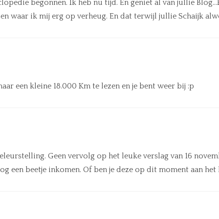
clopedie begonnen. Ik heb nu tijd. En geniet al van jullie Blog…
zen waar ik mij erg op verheug. En dat terwijl jullie Schaijk alw
ar een kleine 18.000 Km te lezen en je bent weer bij :p
 teleurstelling. Geen vervolg op het leuke verslag van 16 novem
nog een beetje inkomen. Of ben je deze op dit moment aan he