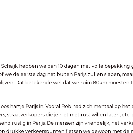
af Schaijk hebben we dan 10 dagen met volle bepakking 
f we de eerste dag net buiten Parijs zullen slapen, maa
blijven. Dat betekende wel dat we ruim 80km moesten fi
loos hartje Parijs in. Vooral Rob had zich mentaal op he
, straatverkopers die je niet met rust willen laten, etc. 
ssend rustig in Parijs. De mensen zijn vriendelijk, het ver
n op drukke verkeerspunten fietsen we gewoon met de