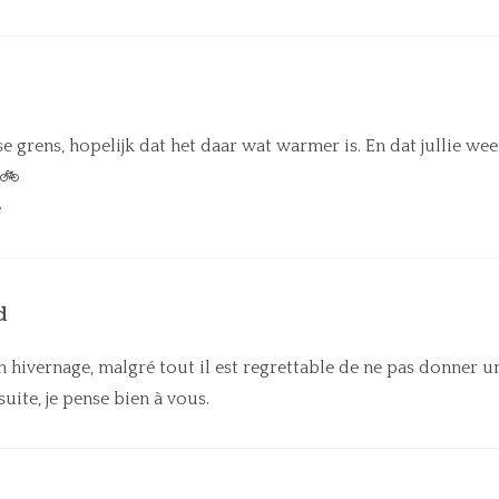
e grens, hopelijk dat het daar wat warmer is. En dat jullie wee
g🚲
e
d
n hivernage, malgré tout il est regrettable de ne pas donner un 
uite, je pense bien à vous.