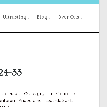
Uitrusting
Blog
Over Ons
24-33
ttelerault – Chauvigny – L’isle Jourdain –
Montbron – Angouleme – Legarde Sur la