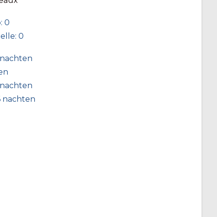
deaux
: 0
lle: 0
 nachten
en
 nachten
6 nachten